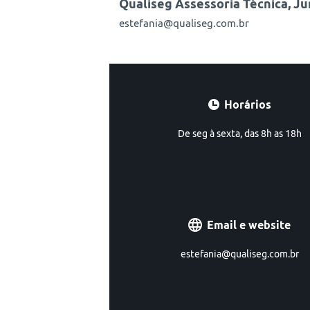
Qualiseg Assessoria Técnica, Ju
estefania@qualiseg.com.br
Horários
De seg à sexta, das 8h as 18h
Email e website
estefania@qualiseg.com.br