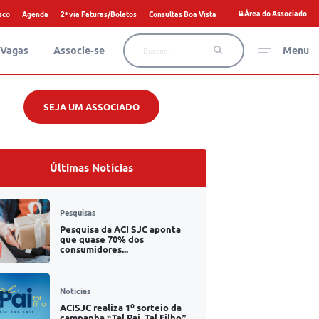
Área do Associado
sco
Agenda
2ª via Faturas/Boletos
Consultas Boa Vista
Vagas
Associe-se
Menu
SEJA UM ASSOCIADO
Últimas Notícias
Pesquisas
Pesquisa da ACI SJC aponta
que quase 70% dos
consumidores...
Noticias
ACISJC realiza 1º sorteio da
campanha “Tal Pai, Tal Filho”