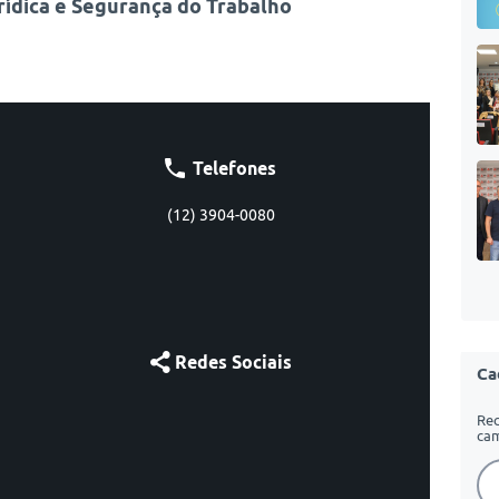
rídica e Segurança do Trabalho
Telefones
(12) 3904-0080
Redes Sociais
Ca
Rec
cam