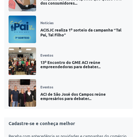
dos consumidores...
Noticias
ACISJC realiza 1º sorteio da campanha “Tal
Pai, Tal Filho”
Eventos
13º Encontro do GME ACI reúne
empreendedoras para debater...
Eventos
ACI de São José dos Campos reúne
empresários para debater...
Cadastre-se e conheça melhor
Receba com antecedência as novidades e campanhas do comércio