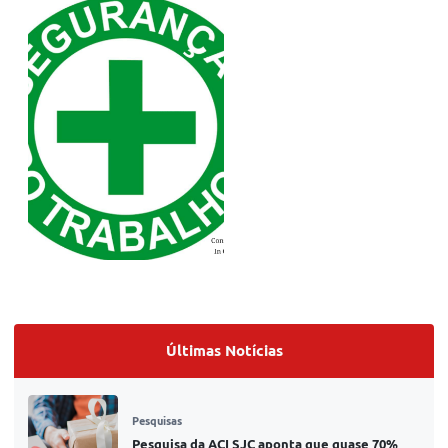
Últimas Notícias
Pesquisas
Pesquisa da ACI SJC aponta que quase 70%