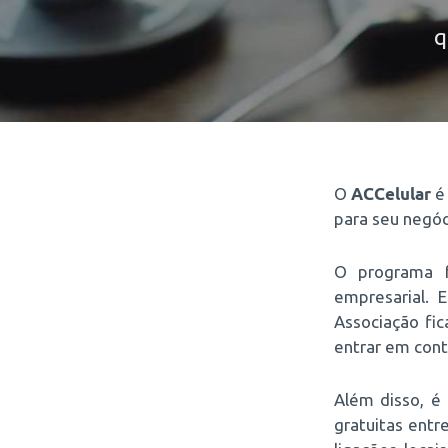
q
O
ACCelular
é 
para seu negóc
O programa f
empresarial. 
Associação fi
entrar em con
Além disso, é 
gratuitas entr