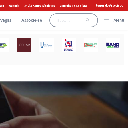
Área do Associado
sco
Agenda
2ª via Faturas/Boletos
Consultas Boa Vista
Vagas
Associe-se
Menu