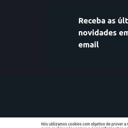
Receba as úl
novidades e
email
Associação Com
Nós utilizamos cookies com objetivo de prover a m