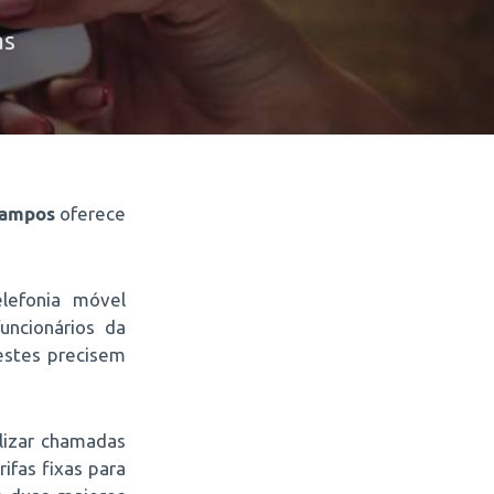
as
Campos
oferece
lefonia móvel
uncionários da
estes precisem
alizar chamadas
ifas fixas para