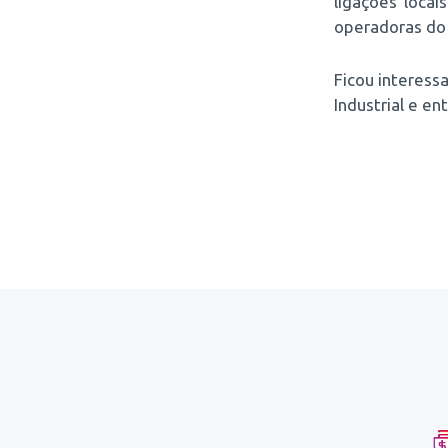
ligações loca
operadoras do 
Ficou interess
Industrial e e