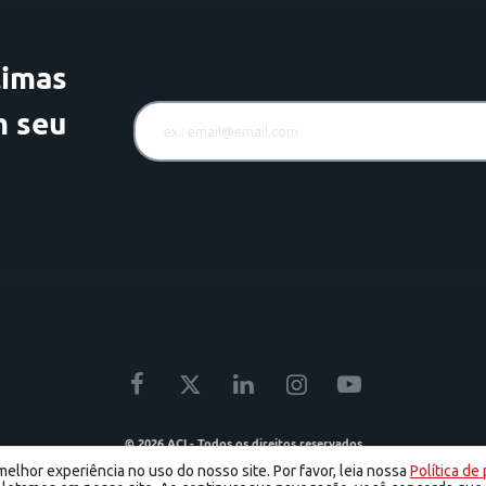
timas
m seu
© 2026 ACI - Todos os direitos reservados
ercial e Industrial de São José dos Campos - R. Francisco Paes, 56 - Centro, São José dos Campos - SP | Tel.:
elhor experiência no uso do nosso site. Por favor, leia nossa
Política de