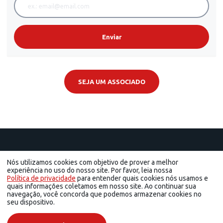
Enviar
SEJA UM ASSOCIADO
Nós utilizamos cookies com objetivo de prover a melhor
experiência no uso do nosso site. Por favor, leia nossa
Política de privacidade
para entender quais cookies nós usamos e
quais informações coletamos em nosso site. Ao continuar sua
navegação, você concorda que podemos armazenar cookies no
seu dispositivo.
© 2026 ACI - Todos os direitos reservados
Associação Comercial e Industrial de São José dos Campos - R. Francisco Paes, 56 - Centro,
São José dos Campos - SP | Tel.: (12) 3904-4000