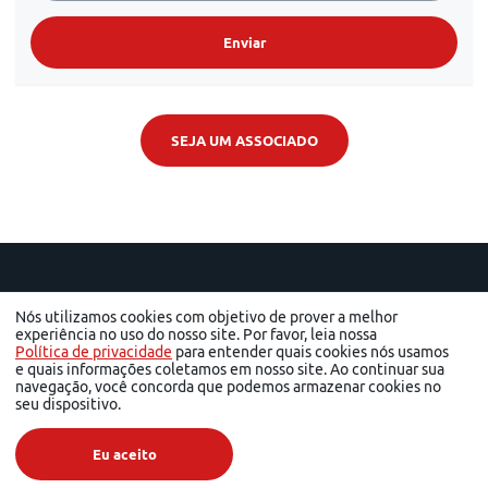
Enviar
SEJA UM ASSOCIADO
Nós utilizamos cookies com objetivo de prover a melhor
experiência no uso do nosso site. Por favor, leia nossa
Política de privacidade
para entender quais cookies nós usamos
e quais informações coletamos em nosso site. Ao continuar sua
navegação, você concorda que podemos armazenar cookies no
seu dispositivo.
© 2026 ACI - Todos os direitos reservados
Associação Comercial e Industrial de São José dos Campos - R. Francisco Paes, 56 - Centro,
São José dos Campos - SP | Tel.: (12) 3904-4000
Eu aceito