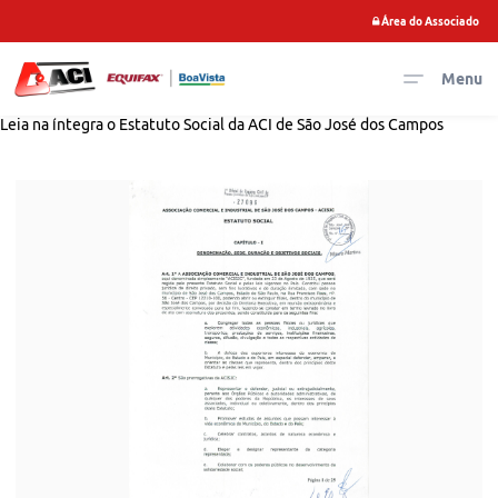
Área do Associado
Menu
Leia na íntegra o Estatuto Social da ACI de São José dos Campos